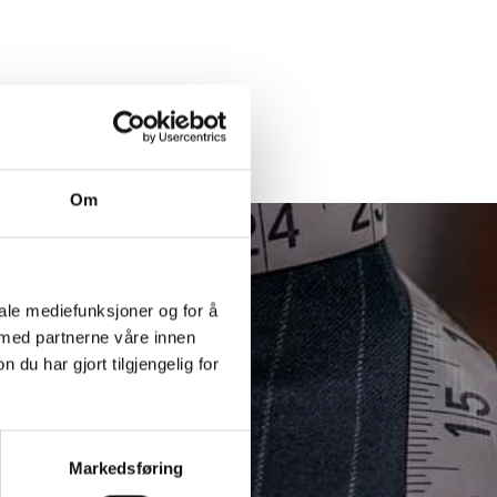
Om
iale mediefunksjoner og for å
 med partnerne våre innen
u har gjort tilgjengelig for
Markedsføring
år nettside.