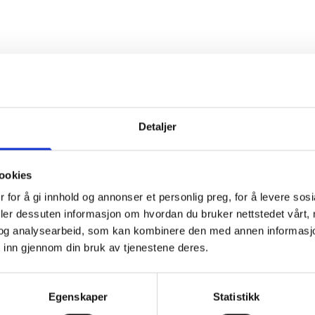
Detaljer
ookies
 for å gi innhold og annonser et personlig preg, for å levere sos
deler dessuten informasjon om hvordan du bruker nettstedet vårt,
og analysearbeid, som kan kombinere den med annen informasjon d
 inn gjennom din bruk av tjenestene deres.
BUNADSTILBEHØR
Egenskaper
Statistikk
du våre produkter som du kan bestille direkte på v