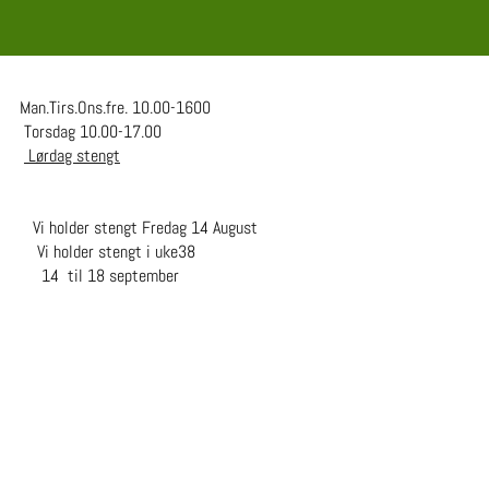
an.Tirs.Ons.fre. 10.00-1600
orsdag 10.00-17.00
Lørdag stengt
i holder stengt Fredag 14 August
i holder stengt i uke38
4 til 18 september