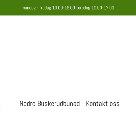
mandag - fredag 10.00-16.00 torsdag 10.00-17.00
M
T
V
V
1
Nedre Buskerudbunad
Kontakt oss