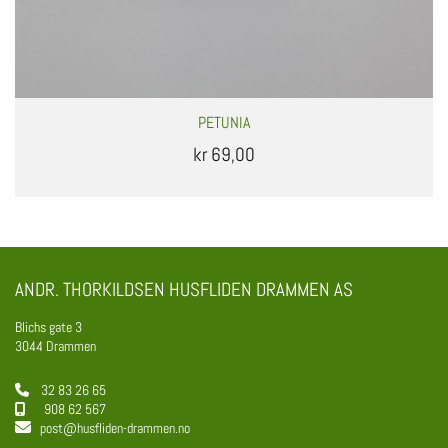
PETUNIA
kr 69,00
ANDR. THORKILDSEN HUSFLIDEN DRAMMEN AS
Blichs gate 3
3044 Drammen
32 83 26 65

908 62 567


post@husfliden-drammen.no